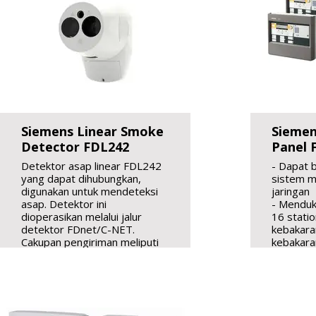
dan ting
- Pilihan
beacon d
- Dapat 
aplikasi
outdoor
- Konsum
- Memenu
dan EN 
Siemens Linear Smoke
Siemen
Detector FDL242
Panel 
Detektor asap linear FDL242
- Dapat 
yang dapat dihubungkan,
sistem ma
digunakan untuk mendeteksi
jaringan
asap. Detektor ini
- Menduk
dioperasikan melalui jalur
16 statio
detektor FDnet/C-NET.
kebakara
Cakupan pengiriman meliputi
kebakara
detektor asap, unit dasar, dan
jaringan
satu reflektor tunggal.
- Dilengk
Detektor mengirimkan sinar
darurat t
inframerah dalam spektrum
- Node j
yang tidak terlihat ke
dengan o