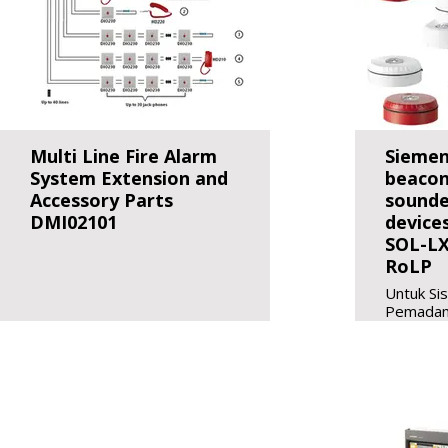
Multi Line Fire Alarm
Siemen
System Extension and
beacon
Accessory Parts
sounde
DMI02101
device
SOL-LX
RoLP
Untuk Si
Pemadam
- Sinyal 
mudah di
bahaya
- Tetap 
bahkan di
- Pilihan